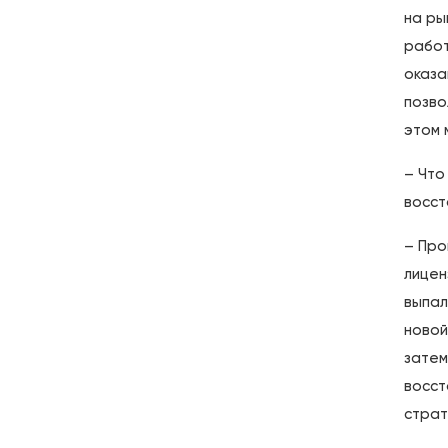
на ры
работ
оказа
позво
этом 
– Что
восст
– Про
лицен
выпал
новой
затем
восст
страт