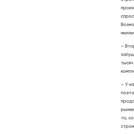
произ
спрос
Возмо
милли
– Вто
запущ
тысяч
компл
– У н
поэто
продо
рынке
то, с
строи