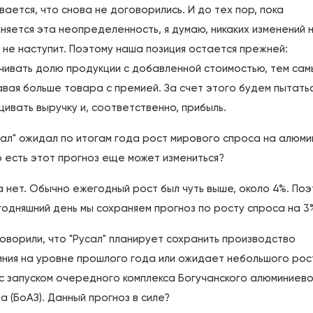
вается, что снова не договорились. И до тех пор, пока
няется эта неопределенность, я думаю, никаких изменений 
 не наступит. Поэтому наша позиция остается прежней:
чивать долю продукции с добавленной стоимостью, тем сам
вая больше товара с премией. За счет этого будем пытать
ивать выручку и, соответственно, прибыль.
сал" ожидал по итогам года рост мирового спроса на алюми
о есть этот прогноз еще может измениться?
а нет. Обычно ежегодный рост был чуть выше, около 4%. По
годняшний день мы сохраняем прогноз по росту спроса на 3
говорили, что "Русал" планирует сохранить производство
ния на уровне прошлого года или ожидает небольшого рос
 с запуском очередного комплекса Богучанского алюминиев
а (БоАЗ). Данный прогноз в силе?