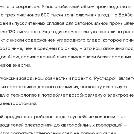
 мы его сохраняем. У нас стабильный объем производства в
е трех миллионов 800 тысяч тонн алюминия в год. На БоАЗе
аем выпуск литейных сплавов для автомобильной промышле
еме 120 тысяч тонн. Еще один момент: мы уже вывели на рын
кт с низким содержанием углеродного следа, которое при
 раза ниже, чем в среднем по рынку, – это наш алюминий под
ом Allow, произведенный c использованием безуглеродных
ников энергии.
учанский завод, наш совместный проект с "Русгидро", являет
 из поставщиков данного алюминия, поскольку использует
шую технологию и потребляет возобновляемую электроэн
электростанций.
й продукт востребован, ведь крупнейшие компании – от
водителей электроники до автомобильных корпораций –
ятся сократить углеродный след не только на своем