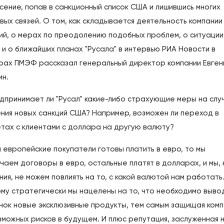
сение, попав в санкционный список США и лишившись многих
вых связей. О том, как складывается деятельность компании
ий, о мерах по преодолению подобных проблем, о ситуации
 и о ближайших планах "Русала" в интервью РИА Новости в
рах ПМЭФ рассказал генеральный директор компании Евген
ин.
дпринимает ли "Русал" какие-либо страхующие меры на слу
ния новых санкций США? Например, возможен ли переход в
тах с клиентами с доллара на другую валюту?
и европейские покупатели готовы платить в евро, то мы
чаем договоры в евро, остальные платят в долларах, и мы, 
ния, не можем повлиять на то, с какой валютой нам работать
му стратегически мы нацелены на то, что необходимо выво
нок новые эксклюзивные продукты, тем самым защищая ком
зможных рисков в будущем. И плюс репутация, заслуженная 