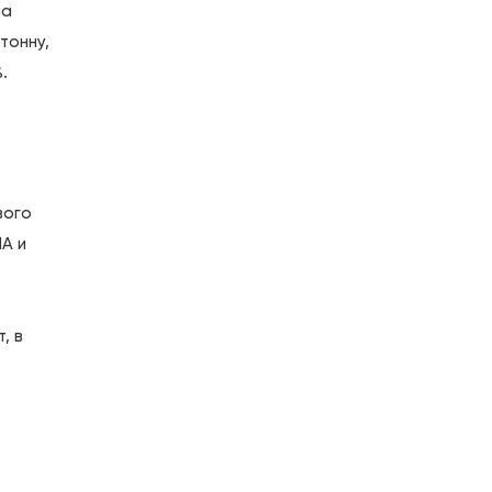
на
тонну,
.
вого
А и
, в