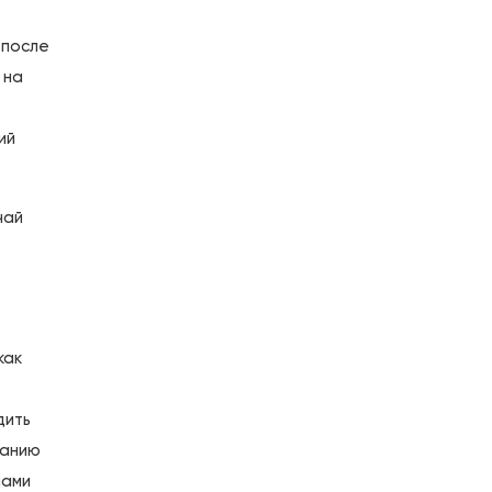
 после
 на
ий
чай
как
.
дить
панию
нами