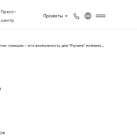
Пресс-
Проекты
центр
Е
вгений Никитин: санкции – это возможность для "Русала" мобилизоваться
о
ное