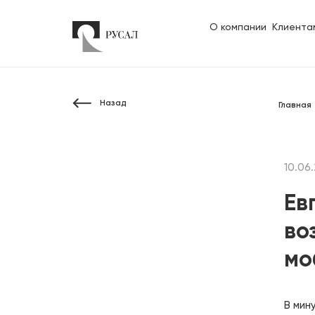
О компании
Клиента
Назад
Главная
10.06.
Ев
во
мо
В мин