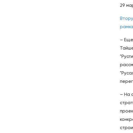
29 мар
Втору
рамка
– Еще
Тайше
"Русг
рассм
"Руса
пере
– На 
страт
проек
конкр
строи