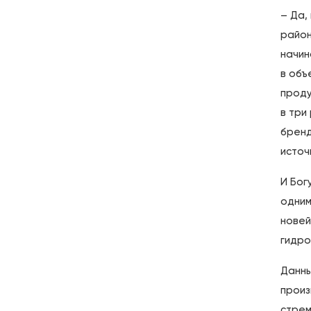
– Да,
район
начин
в объ
проду
в три
бренд
источ
И Бог
одним
новей
гидро
Данны
произ
стрем