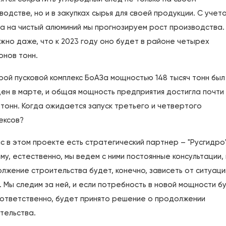
водстве, но и в закупках сырья для своей продукции. С учет
а на чистый алюминий мы прогнозируем рост производства.
жно даже, что к 2023 году оно будет в районе четырех
онов тонн.
рой пусковой комплекс БоАЗа мощностью 148 тысяч тонн был
ен в марте, и общая мощность предприятия достигла почти
 тонн. Когда ожидается запуск третьего и четвертого
ексов?
ас в этом проекте есть стратегический партнер – "Русгидро"
му, естественно, мы ведем с ними постоянные консультации, 
лжение строительства будет, конечно, зависеть от ситуаци
. Мы следим за ней, и если потребность в новой мощности б
оответственно, будет принято решение о продолжении
тельства.