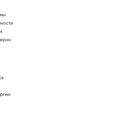
 мы
нности
ок
мерно
ся
ергию