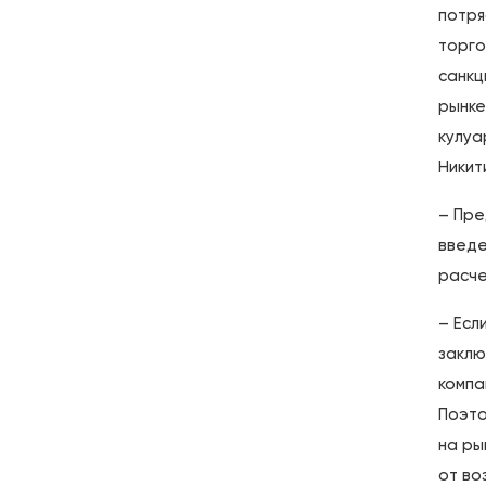
потря
торго
санкц
рынке
кулуа
Никит
– Пре
введе
расче
– Есл
заклю
компа
Поэто
на ры
от во