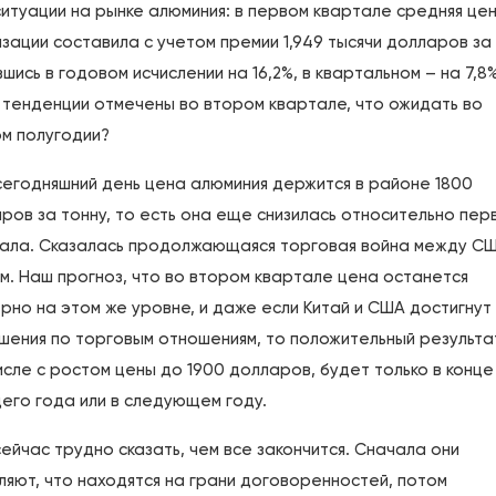
ситуации на рынке алюминия: в первом квартале средняя це
зации составила с учетом премии 1,949 тысячи долларов за 
вшись в годовом исчислении на 16,2%, в квартальном – на 7,8%
 тенденции отмечены во втором квартале, что ожидать во
м полугодии?
сегодняшний день цена алюминия держится в районе 1800
ров за тонну, то есть она еще снизилась относительно пер
ала. Сказалась продолжающаяся торговая война между СШ
м. Наш прогноз, что во втором квартале цена останется
рно на этом же уровне, и даже если Китай и США достигнут
шения по торговым отношениям, то положительный результат
исле с ростом цены до 1900 долларов, будет только в конце
его года или в следующем году.
сейчас трудно сказать, чем все закончится. Сначала они
ляют, что находятся на грани договоренностей, потом