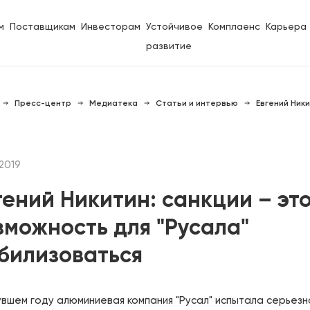
м
Поставщикам
Инвесторам
Устойчивое
Комплаенс
Карьера
развитие
Пресс-центр
Медиатека
Статьи и интервью
2019
гений Никитин: санкции – эт
зможность для "Русала"
билизоваться
увшем году алюминиевая компания "Русал" испытала серьез