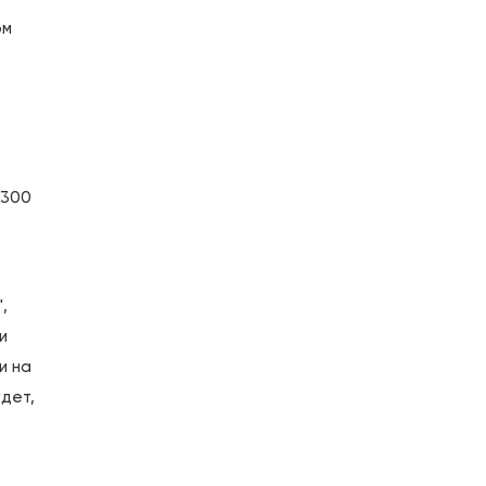
ом
 300
,
и
и на
удет,