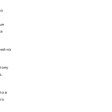
на
ым
ся
ний на
этому
%.
та в
ого