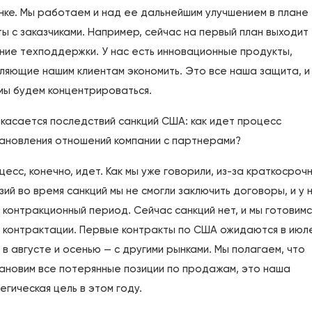
нке. Мы работаем и над ее дальнейшим улучшением в плане
ы с заказчиками. Например, сейчас на первый план выходит
ние техподдержки. У нас есть инновационные продукты,
ляющие нашим клиентам экономить. Это все наша защита, и
мы будем концентрироваться.
 касается последствий санкций США: как идет процесс
ановления отношений компании с партнерами?
цесс, конечно, идет. Как мы уже говорили, из-за краткосроч
зий во время санкций мы не смогли заключить договоры, и у 
 контракционный период. Сейчас санкций нет, и мы готовимс
 контрактации. Первые контракты по США ожидаются в июле
 в августе и осенью — с другими рынками. Мы полагаем, что
ановим все потерянные позиции по продажам, это наша
егическая цель в этом году.