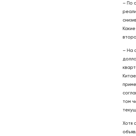
– По 
реали
снизи
Какие
второ
– На 
долла
кварт
Китае
приме
согла
том ч
текущ
Хотя 
объяв