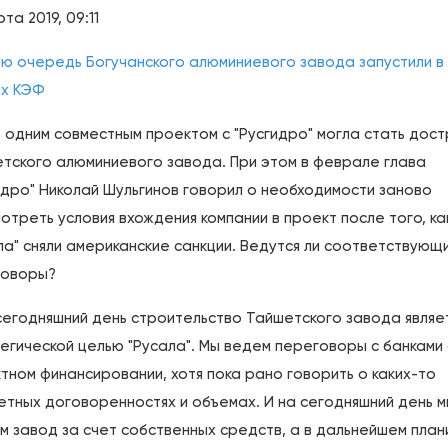
та 2019, 09:11
ю очередь Богучанского алюминиевого завода запустили в
х КЭФ
 одним совместным проектом с "Русгидро" могла стать дос
тского алюминиевого завода. При этом в феврале глава
идро" Николай Шульгинов говорил о необходимости заново
отреть условия вхождения компании в проект после того, ка
ла" сняли американские санкции. Ведутся ли соответствующ
говоры?
сегодняшний день строительство Тайшетского завода являе
егической целью "Русала". Мы ведем переговоры с банками
тном финансировании, хотя пока рано говорить о каких-то
етных договоренностях и объемах. И на сегодняшний день м
м завод за счет собственных средств, а в дальнейшем пла