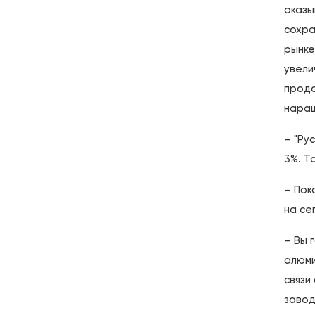
оказы
сохра
рынке
увели
прода
наращ
– "Ру
3%. Т
– Пок
на се
– Вы 
алюми
связи
завод