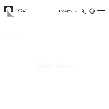
Проекты
Назад
Диан Диан