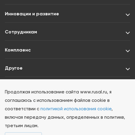
Инновации и развитие
Сотрудникам
Комплаенс
Другое
Раскрытие информации ООО «Интерфакс-ЦРКИ»
Продолжая использование сайта www.rusal.ru, я
соглашаюсь с использованием файлов cookie в
соответствии с
политикой использования cookie
,
включая передачу данных, определенных в политике,
третьим лицам.
© 2026 РУСАЛ Все права защищены