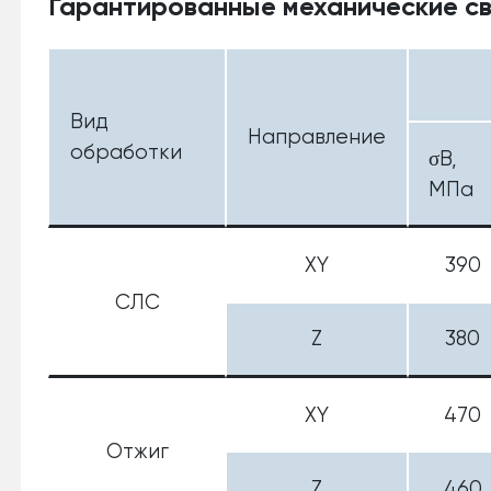
Гарантированные механические св
Вид
Направление
обработки
σB,
МПа
XY
390
СЛС
Z
380
XY
470
Отжиг
Z
460