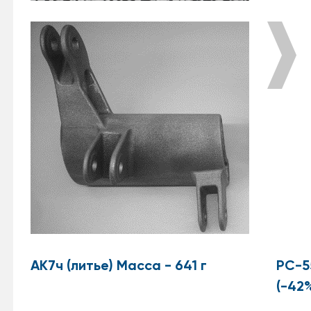
АК7ч (литье) Масса - 641 г
РС-5
(-42