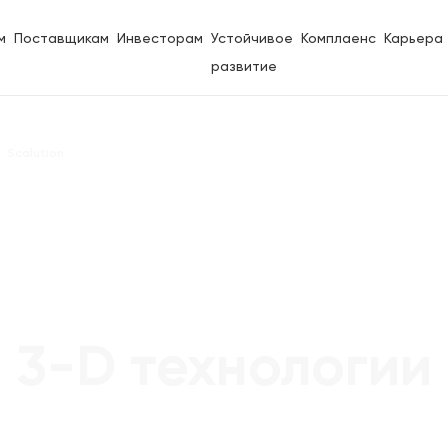
м
Поставщикам
Инвесторам
Устойчивое
Комплаенс
Карьера
развитие
Scalution
3-D технологии