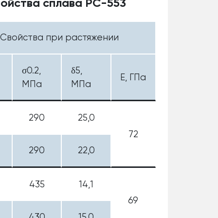
ойства сплава РС-553
Свойства при растяжении
σ0.2,
δ5,
E, ГПа
МПа
МПа
290
25,0
72
290
22,0
435
14,1
69
430
15,0