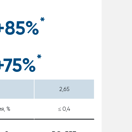
*
+85%
*
+75%
2,65
я, %
≤ 0,4