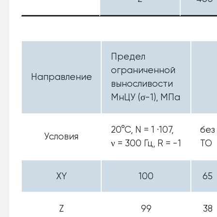
Предел
ограниченной
Направление
выносливости
МнЦУ (σ-1), МПа
20°С, N = 1 ·107,
без
Условия
ν = 300 Гц, R = -1
ТО
XY
100
65
Z
99
38