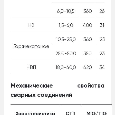
6,0-10,5
360
260
Н2
1,5-6,0
400
310
10,5-25,0
360
235
Горячекатаное
25,0-50,0
350
230
НВП
18,0-40,0
420
340
Механические свойства
сварных соединений
Характеристика
СТП
MIG/TIG