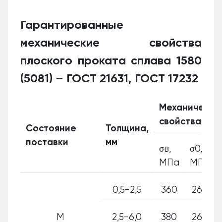
Гарантированные
механические свойства
плоского проката сплава 1580
(5081) – ГОСТ 21631, ГОСТ 17232
Механически
свойства
Состояние
Толщина,
поставки
мм
σв,
σ0,2,
MПa
MПa
0,5-2,5
360
260
М
2,5-6,0
380
260