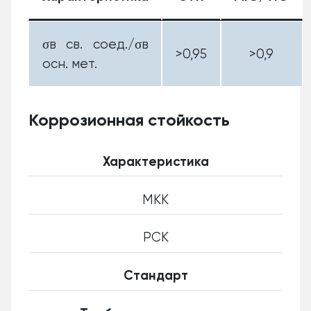
σв св. соед./σв
>0,95
>0,9
осн. мет.
Коррозионная стойкость
Характеристика
МКК
РСК
Стандарт