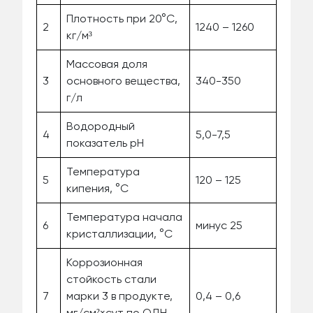
Плотность при 20°C,
2
1240 – 1260
кг/м³
Массовая доля
3
основного вещества,
340-350
г/л
Водородный
4
5,0-7,5
показатель pH
Температура
5
120 – 125
кипения, °C
Температура начала
6
минус 25
кристаллизации, °C
Коррозионная
стойкость стали
7
марки 3 в продукте,
0,4 – 0,6
мг/см²×сут по ОДН