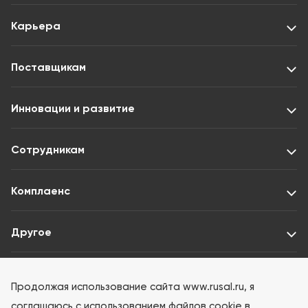
Карьера
Поставщикам
Инновации и развитие
Сотрудникам
Комплаенс
Другое
Раскрытие информации ООО «Интерфакс-ЦРКИ»
Продолжая использование сайта www.rusal.ru, я
соглашаюсь с использованием файлов cookie в